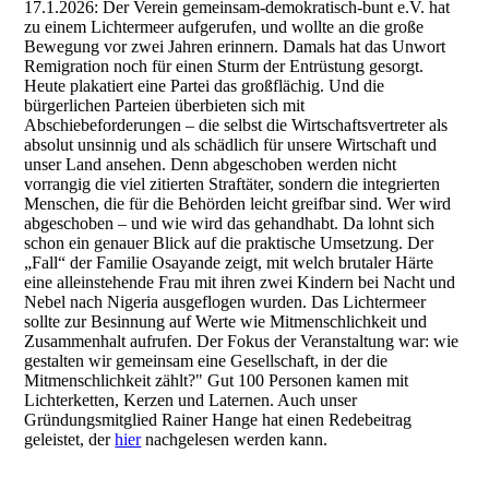
17.1.2026: Der Verein gemeinsam-demokratisch-bunt e.V. hat
zu einem Lichtermeer aufgerufen, und wollte an die große
Bewegung vor zwei Jahren erinnern. Damals hat das Unwort
Remigration noch für einen Sturm der Entrüstung gesorgt.
Heute plakatiert eine Partei das großflächig. Und die
bürgerlichen Parteien überbieten sich mit
Abschiebeforderungen – die selbst die Wirtschaftsvertreter als
absolut unsinnig und als schädlich für unsere Wirtschaft und
unser Land ansehen. Denn abgeschoben werden nicht
vorrangig die viel zitierten Straftäter, sondern die integrierten
Menschen, die für die Behörden leicht greifbar sind. Wer wird
abgeschoben – und wie wird das gehandhabt. Da lohnt sich
schon ein genauer Blick auf die praktische Umsetzung. Der
„Fall“ der Familie Osayande zeigt, mit welch brutaler Härte
eine alleinstehende Frau mit ihren zwei Kindern bei Nacht und
Nebel nach Nigeria ausgeflogen wurden. Das Lichtermeer
sollte zur Besinnung auf Werte wie Mitmenschlichkeit und
Zusammenhalt aufrufen. Der Fokus der Veranstaltung war: wie
gestalten wir gemeinsam eine Gesellschaft, in der die
Mitmenschlichkeit zählt?" Gut 100 Personen kamen mit
Lichterketten, Kerzen und Laternen. Auch unser
Gründungsmitglied Rainer Hange hat einen Redebeitrag
geleistet, der
hier
nachgelesen werden kann.