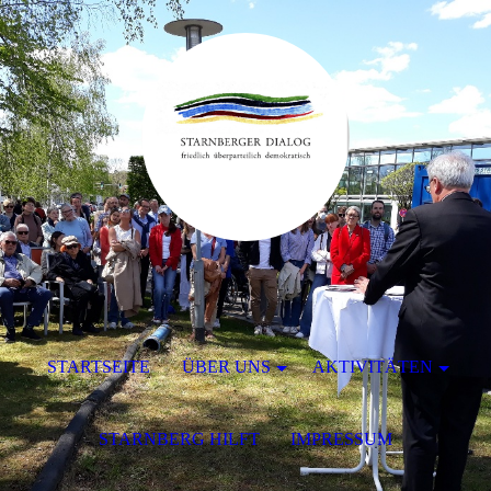
STARTSEITE
ÜBER UNS
AKTIVITÄTEN
STARNBERG HILFT
IMPRESSUM