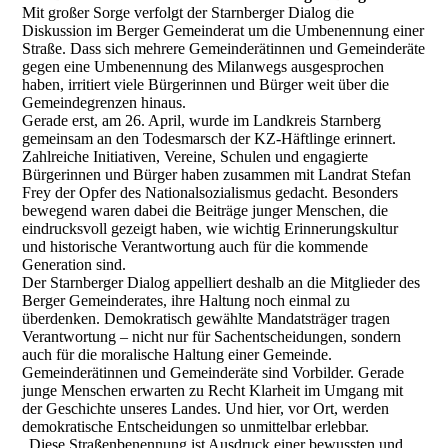
Mit großer Sorge verfolgt der Starnberger Dialog die
Diskussion im Berger Gemeinderat um die Umbenennung einer
Straße. Dass sich mehrere Gemeinderätinnen und Gemeinderäte
gegen eine Umbenennung des Milanwegs ausgesprochen
haben, irritiert viele Bürgerinnen und Bürger weit über die
Gemeindegrenzen hinaus.
Gerade erst, am 26. April, wurde im Landkreis Starnberg
gemeinsam an den Todesmarsch der KZ-Häftlinge erinnert.
Zahlreiche Initiativen, Vereine, Schulen und engagierte
Bürgerinnen und Bürger haben zusammen mit Landrat Stefan
Frey der Opfer des Nationalsozialismus gedacht. Besonders
bewegend waren dabei die Beiträge junger Menschen, die
eindrucksvoll gezeigt haben, wie wichtig Erinnerungskultur
und historische Verantwortung auch für die kommende
Generation sind.
Der Starnberger Dialog appelliert deshalb an die Mitglieder des
Berger Gemeinderates, ihre Haltung noch einmal zu
überdenken. Demokratisch gewählte Mandatsträger tragen
Verantwortung – nicht nur für Sachentscheidungen, sondern
auch für die moralische Haltung einer Gemeinde.
Gemeinderätinnen und Gemeinderäte sind Vorbilder. Gerade
junge Menschen erwarten zu Recht Klarheit im Umgang mit
der Geschichte unseres Landes. Und hier, vor Ort, werden
demokratische Entscheidungen so unmittelbar erlebbar.
„Diese Straßenbenennung ist Ausdruck einer bewussten und