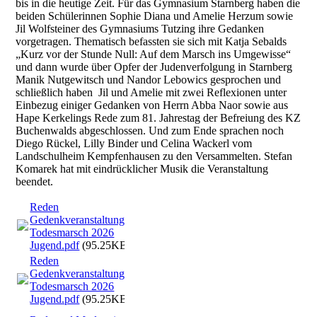
bis in die heutige Zeit. Für das Gymnasium Starnberg haben die
beiden Schülerinnen Sophie Diana und Amelie Herzum sowie
Jil Wolfsteiner des Gymnasiums Tutzing ihre Gedanken
vorgetragen. Thematisch befassten sie sich mit Katja Sebalds
„Kurz vor der Stunde Null: Auf dem Marsch ins Umgewisse“
und dann wurde über Opfer der Judenverfolgung in Starnberg
Manik Nutgewitsch und Nandor Lebowics gesprochen und
schließlich haben Jil und Amelie mit zwei Reflexionen unter
Einbezug einiger Gedanken von Herrn Abba Naor sowie aus
Hape Kerkelings Rede zum 81. Jahrestag der Befreiung des KZ
Buchenwalds abgeschlossen. Und zum Ende sprachen noch
Diego Rückel, Lilly Binder und Celina Wackerl vom
Landschulheim Kempfenhausen zu den Versammelten. Stefan
Komarek hat mit eindrücklicher Musik die Veranstaltung
beendet.
Reden
Gedenkveranstaltung
Todesmarsch 2026
Jugend.pdf
(95.25KB)
Reden
Gedenkveranstaltung
Todesmarsch 2026
Jugend.pdf
(95.25KB)