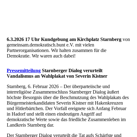
Pilgrim Mahnmal
6.3.2026 17 Uhr
Kundgebung am Kirchplatz Starnberg
von
gemeinsam.demokratisch.bunt e.V. mit vielen
Partnerorganisationen. Wir halten zusammen für die
Demokratie. Wir waren auch dabei!
Pressemitteilung
Starnberger Dialog verurteilt
Vandalismus an Wahlplakat von Severin Kistner
Starnberg, 6. Februar 2026 – Der überparteiische und
interreligiöse Zusammenschluss Starnberger Dialog äußert
höchste Besorgnis über die Beschmutzung des Wahlplakats des
Bürgermeisterkandidaten Severin Kistner mit Hakenkreuzen
und Hitlerbärtchen. Der Vorfall ereignete sich Anfang Februar
in Hadorf und stellt einen eindeutigen Angriff auf
demokratische Werte sowie das friedliche Zusammenleben im
Landkreis Starnberg dar.
Der Starnberger Dialog verurteilt die Tat aufs Schärfste und