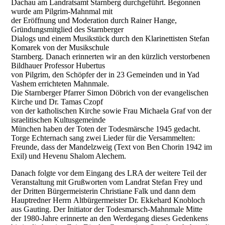
Dachau am Landratsamt Starnberg durchgeführt. Begonnen
wurde am Pilgrim-Mahnmal mit
der Eröffnung und Moderation durch Rainer Hange,
Gründungsmitglied des Starnberger
Dialogs und einem Musikstück durch den Klarinettisten Stefan
Komarek von der Musikschule
Starnberg. Danach erinnerten wir an den kürzlich verstorbenen
Bildhauer Professor Hubertus
von Pilgrim, den Schöpfer der in 23 Gemeinden und in Yad
Vashem errichteten Mahnmale.
Die Starnberger Pfarrer Simon Döbrich von der evangelischen
Kirche und Dr. Tamas Czopf
von der katholischen Kirche sowie Frau Michaela Graf von der
israelitischen Kultusgemeinde
München haben der Toten der Todesmärsche 1945 gedacht.
Torge Echternach sang zwei Lieder für die Versammelten:
Freunde, dass der Mandelzweig (Text von Ben Chorin 1942 im
Exil) und Hevenu Shalom Alechem.
Danach folgte vor dem Eingang des LRA der weitere Teil der
Veranstaltung mit Grußworten vom Landrat Stefan Frey und
der Dritten Bürgermeisterin Christiane Falk und dann dem
Hauptredner Herrn Altbürgermeister Dr. Ekkehard Knobloch
aus Gauting. Der Initiator der Todesmarsch-Mahnmale Mitte
der 1980-Jahre erinnerte an den Werdegang dieses Gedenkens